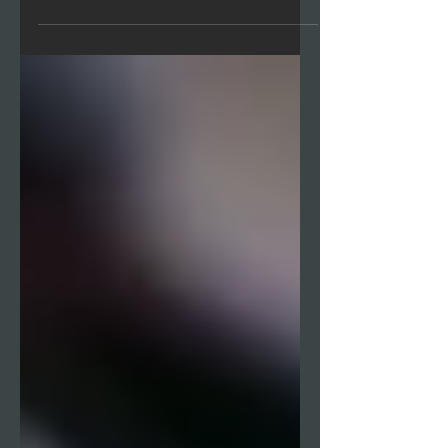
trucco della barchetta per
NON sporcare nulla!