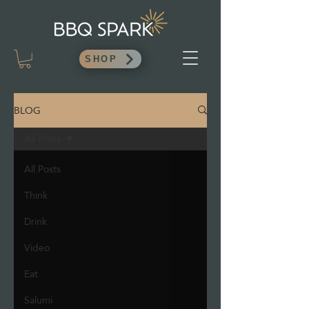
SHOP
BLOG
All Posts
All Posts
Think
Drink
Video
Eat
Salumi