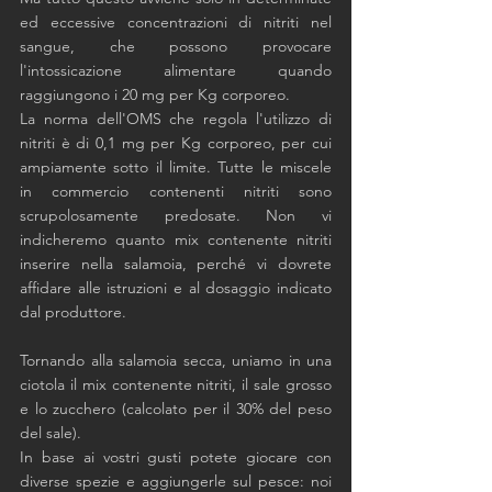
ed eccessive concentrazioni di nitriti nel 
sangue, che possono provocare 
l'intossicazione alimentare quando 
raggiungono i 20 mg per Kg corporeo. 
La norma dell'OMS che regola l'utilizzo di 
nitriti è di 0,1 mg per Kg corporeo, per cui 
ampiamente sotto il limite. Tutte le miscele 
in commercio contenenti nitriti sono 
scrupolosamente predosate. Non vi 
indicheremo quanto mix contenente nitriti 
inserire nella salamoia, perché vi dovrete 
affidare alle istruzioni e al dosaggio indicato 
dal produttore. 
Tornando alla salamoia secca, uniamo in una 
ciotola il mix contenente nitriti, il sale grosso 
e lo zucchero (calcolato per il 30% del peso 
del sale). 
In base ai vostri gusti potete giocare con 
diverse spezie e aggiungerle sul pesce: noi 