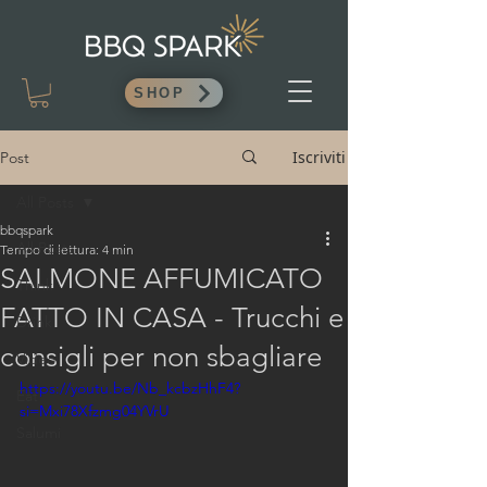
SHOP
Iscriviti
Post
All Posts
bbqspark
All Posts
Tempo di lettura: 4 min
SALMONE AFFUMICATO
Think
FATTO IN CASA - Trucchi e
Drink
consigli per non sbagliare
Video
https://youtu.be/Nb_kcbzHhF4?
Eat
si=Mxi78Xfzmg04YVrU
Salumi