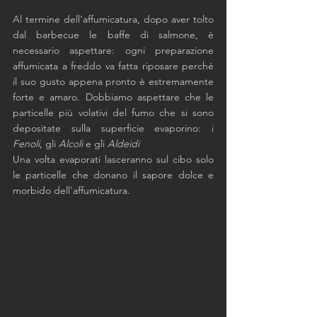
Al termine dell'affumicatura, dopo aver tolto 
dal barbecue le baffe di salmone, è 
necessario aspettare: ogni preparazione 
affumicata a freddo va fatta riposare perché 
il suo gusto appena pronto è estremamente 
forte e amaro. Dobbiamo aspettare che le 
particelle più volativi del fumo che si sono 
depositate sulla superficie evaporino: i 
Fenoli
, gli 
Alcoli 
e gli 
Aldeidi
Una volta evaporati lasceranno sul cibo solo 
le particelle che donano il sapore dolce e 
morbido dell'affumicatura. 