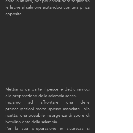
coltello affilato, per poi concludere togliendo 
le lische al salmone aiutandoci con una pinza 
apposita. 
Mettiamo da parte il pesce e dedichiamoci 
alla preparazione della salamoia secca. 
Iniziamo ad affrontare una delle 
preoccupazioni molto spesso associate  alla 
ricetta: una possibile insorgenza di spore di 
botulino data dalla salamoia.
Per la sua preparazione in sicurezza si 