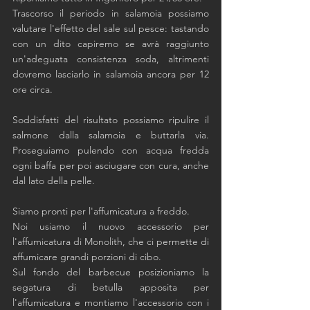
Trascorso il periodo in salamoia possiamo 
valutare l'effetto del sale sul pesce: tastando 
con un dito capiremo se avrà raggiunto 
un'adeguata consistenza soda, altrimenti 
dovremo lasciarlo in salamoia ancora per 12 
ore circa. 
Soddisfatti del risultato possiamo ripulire il 
salmone dalla salamoia e buttarla via. 
Proseguiamo pulendo con acqua fredda 
ogni baffa per poi asciugare con cura, anche 
dal lato della pelle. 
Siamo pronti per l'affumicatura a freddo. 
Noi usiamo il nuovo accessorio per 
l'affumicatura di Monolith, che ci permette di 
affumicare grandi porzioni di cibo.
Sul fondo del barbecue posizioniamo la 
segatura di betulla apposita per 
l'affumicatura e montiamo l'accessorio con i 