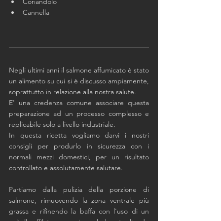
Coriandolo
Cannella
Negli ultimi anni il salmone affumicato è stato 
un alimento su cui si è discusso ampiamente, 
soprattutto in relazione alla nostra salute. 
E' una credenza comune associare questa 
preparazione ad un processo complesso e 
replicabile solo a livello industriale. 
In questa ricetta vogliamo darvi i nostri 
consigli per produrlo in sicurezza con i 
normali mezzi domestici, per un risultato 
controllato e assolutamente salutare. 
Partiamo dalla pulizia della porzione di 
salmone, rimuovendo la zona ventrale più 
grassa e rifinendo la baffa con l'uso di un 