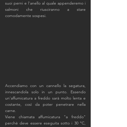
suoi perni e l'anello al quale appenderemo i 
salmoni che riusciranno a stare 
comodamente sospesi.
Accendiamo con un cannello la segatura, 
innescandola solo in un punto. Essendo 
un'affumicatura a freddo sarà molto lenta e 
costante, così da poter penetrare nella 
carne. 
Viene chiamata affumicatura "a freddo" 
perchè deve essere eseguita sotto i 30 °C, 