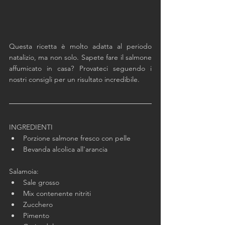
Questa ricetta è molto adatta al periodo 
natalizio, ma non solo. Sapete fare il salmone 
affumicato in casa? Provateci seguendo i 
nostri consigli per un risultato incredibile. 
INGREDIENTI
Porzione salmone fresco con pelle
Bevanda alcolica all'arancia
Salamoia: 
Sale grosso
Mix contenente nitriti
Zucchero
Pimento 