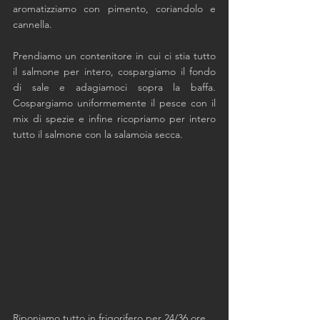
aromatizziamo con pimento, coriandolo e 
cannella.
Prendiamo un contenitore in cui ci stia tutto 
il salmone per intero, cospargiamo il fondo 
di sale e adagiamoci sopra la baffa. 
Cospargiamo uniformemente il pesce con il 
mix di spezie e infine ricopriamo per intero 
tutto il salmone con la salamoia secca. 
Riponiamo tutto in frigorifero per 24/36 ore. 