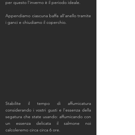
per questo l'inverno è il periodo ideale. 
Appendiamo ciascuna baffa all'anello tramite 
i ganci e chiudiamo il coperchio.
Stabilite il tempo di affumicatura 
considerando i vostri gusti e l'essenza della 
segatura che state usando: affumicando con 
un essenza delicata il salmone noi 
calcoleremo circa circa 6 ore.