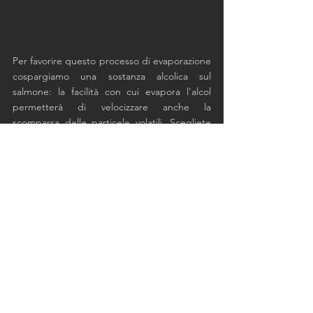
Per favorire questo processo di evaporazione 
cospargiamo una sostanza alcolica sul 
salmone: la facilità con cui evapora l'alcol 
permetterà di velocizzare anche la 
scomparsa delle particele volatili. Scegliete 
l'alcolico che più preferite: noi usiamo o un 
liquore all'arancia dal gusto dolciastro 
oppure un rum, dal gusto più secco. 
Ripetiamo questo processo alcune volte 
nell'arco di 12 ore. 
Il salmone è finalmente pronto: profumato, 
ben rosato e al tatto consistente ma 
comunque morbido.
Possiamo affettarlo e degustarlo.