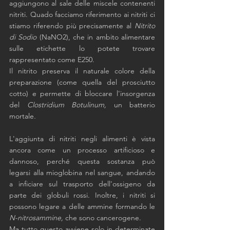
aggiungono al sale delle miscele contenenti 
nitriti. Quado facciamo riferimento ai nitriti ci 
stiamo riferendo più precisamente al 
Nitrito 
di Sodio
 (NaNO2), che in ambito alimentare 
sulle etichette lo potete trovare 
rappresentato come E250. 
Il nitrito preserva il naturale colore della 
preparazione (come quella del prosciutto 
cotto) e permette di bloccare l'insorgenza 
del 
Clostridium Botulinum, 
un batterio 
mortale
. 
L'aggiunta di nitriti negli alimenti è vista 
ancora come un processo artificioso e 
dannoso, perché questa sostanza può 
legarsi alla mioglobina nel sangue, andando 
a inficiare sul trasporto dell'ossigeno da 
parte dei globuli rossi. Inoltre, i nitriti si 
possono legare a delle ammine formando le 
N-nitrosammine, 
che sono cancerogene. 
Ma tutto questo avviene solo in determinate 