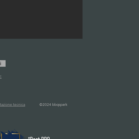
i
E
©
2024 bbqspark
azione tecnica