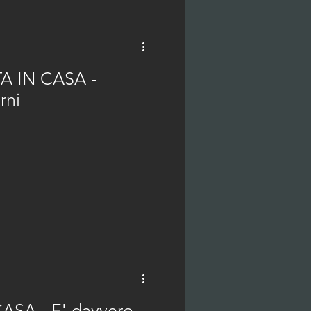
A IN CASA -
rni
ASA - E' davvero