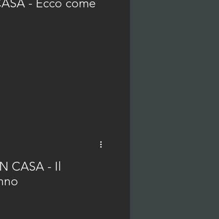
CASA - Ecco come
 CASA - Il
unno