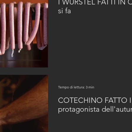
I WURSTEL FATTI IN 
si fa
Tempo di lettura: 3 min
COTECHINO FATTO IN
protagonista dell'aut