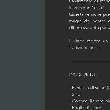
Ovviamente esistono
in versione "tesa".  
Questa versione pren
magra del ventre de
differenza della panc
Il video mostra un 
tradizioni locali.
INGREDIENTI
- Pancetta di suino 
- Sale
- Cognac, liquore, v
- Foglie di alloro