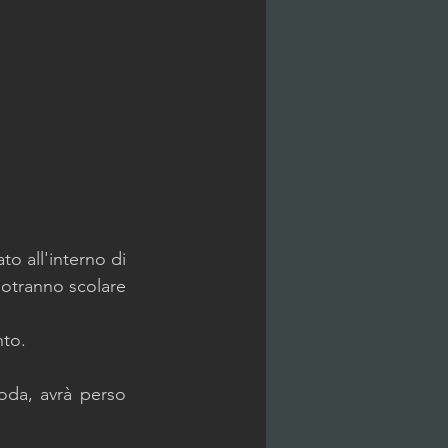
o all'interno di 
potranno scolare 
nto.
oda, avrà perso 