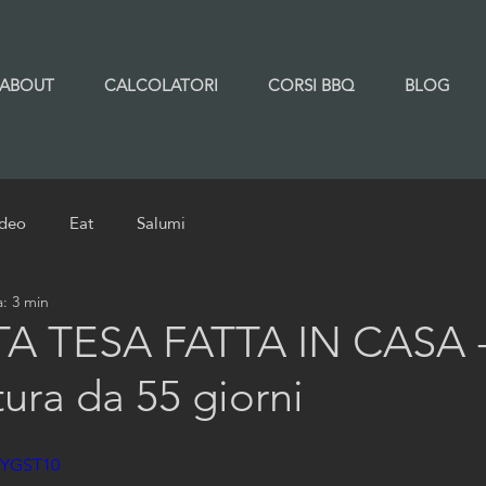
ABOUT
CALCOLATORI
CORSI BBQ
BLOG
ideo
Eat
Salumi
a: 3 min
A TESA FATTA IN CASA 
ura da 55 giorni
gYGST10