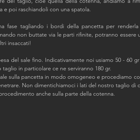
re del taglio, cioè quella della cotenna, andiamo a rimu
a e poi raschiandoli con una spatola. 
a fase tagliando i bordi della pancetta per renderla i
ndo non buttate via le parti rifinite, potranno essere ut
tri insaccati!
sa del sale fino. Indicativamente noi usiamo 50 - 60 gr 
o taglio in particolare ce ne serviranno 180 gr.
sale sulla pancetta in modo omogeneo e procediamo co
netrare. Non dimentichiamoci i lati del nostro taglio di c
procedimento anche sulla parte della cotenna. 