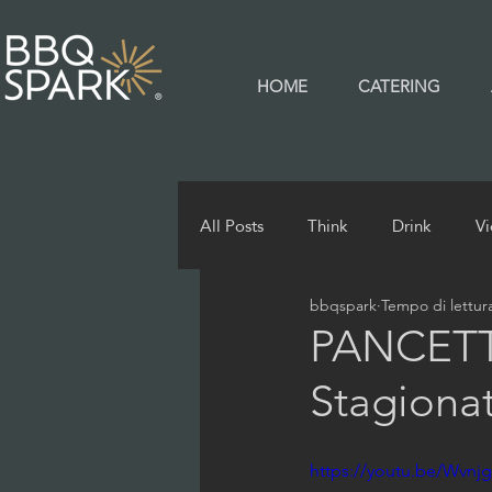
HOME
CATERING
All Posts
Think
Drink
V
bbqspark
Tempo di lettur
PANCETT
Stagionat
https://youtu.be/Wvnj