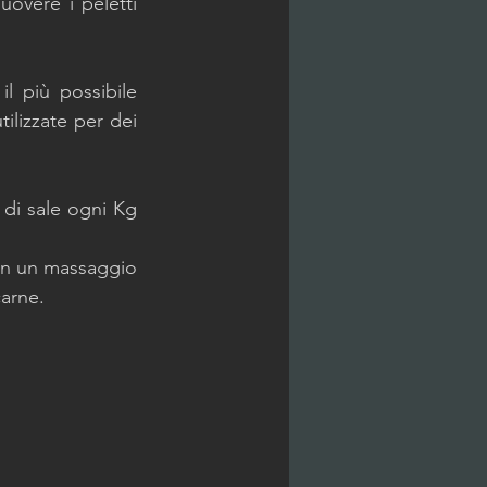
overe i peletti 
l più possibile 
ilizzate per dei 
di sale ogni Kg 
n un massaggio 
arne. 