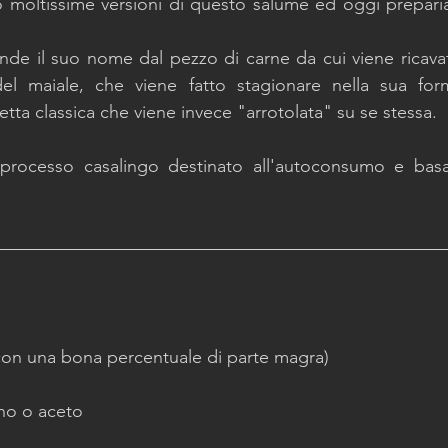
 moltissime versioni di questo salume ed oggi preparia
de il suo nome dal pezzo di carne da cui viene ricavata
l maiale, che viene fatto stagionare nella sua forma
etta classica che viene invece "arrotolata" su se stessa.
processo casalingo destinato all'autoconsumo e basat
(con una bona percentuale di parte magra)
ino o aceto