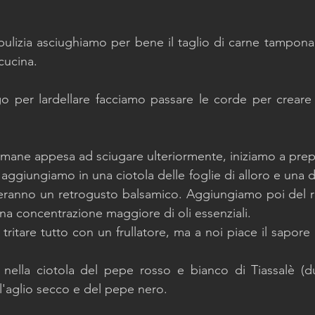
 pulizia asciughiamo per bene il taglio di carne tampona
cucina. 
o per lardellare facciamo passare le corde per creare d
imane appesa ad sciugare ulteriormente, iniziamo a prepa
aggiungiamo in una ciotola delle foglie di alloro e una 
eranno un retrogusto balsamico. Aggiungiamo poi del r
na concentrazione maggiore di oli essenziali. 
ritare tutto con un frullatore, ma a noi piace il sapore 
 nella ciotola del pepe rosso e bianco di Tiassalè (du
ll'aglio secco e del pepe nero.