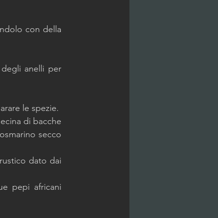
ndolo con della 
egli anelli per 
rare le spezie.
decina di bacche 
osmarino secco 
rustico dato dai 
e pepi africani 