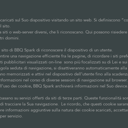
, scaricati sul Suo dispositivo visitando un sito web. Si definiscono
l sito.
da siti o web-server diversi, che li riconoscano. Qui possono risied
tri domini.
sito di BBQ Spark di riconoscere il dispositivo di un utente.
ntire una navigazione efficiente fra le pagine, di ricordare i siti pref
 pubblicitari visualizzati on-line sono più focalizzati su di Lei e sui 
ngola seduta di navigazione, si disattiveranno automaticamente alla 
o memorizzati e attivi nel dispositivo dell’utente fino alla scadenza
nformazioni nel corso di diverse sessioni di navigazione sul browser.
ll’uso dei cookie, BBQ Spark archivierà informazioni nel Suo device
basano su servizi offerti da siti di terze parti. Queste funzionalità so
 di tracciare la Sua navigazione. Le ricordo, che questi cookie saran
e informazioni aggiuntive sulla natura dei cookie scaricati, accettarli
 per servizio.