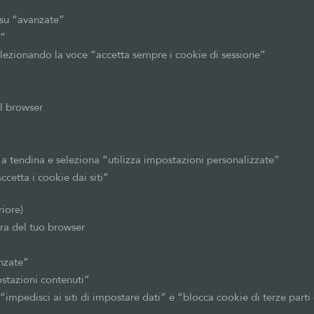
 su “avanzate”
i”
elezionando la voce “accetta sempre i cookie di sessione”
el browser
 a tendina e seleziona “utilizza impostazioni personalizzate”
cetta i cookie dai siti”
iore)
a del tuo browser
nzate”
ostazioni contenuti”
“impedisci ai siti di impostare dati” e “blocca cookie di terze parti e