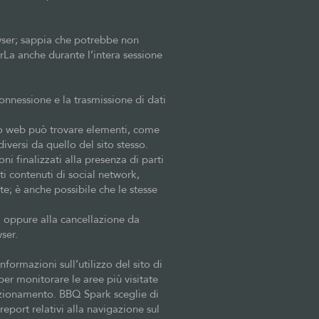
wser; sappia che potrebbe non
arLa anche durante l’intera sessione
onnessione e la trasmissione di dati
ito web può trovare elementi, come
versi da quello del sito stesso.
ni finalizzati alla presenza di parti
ti contenuti di social network,
te; è anche possibile che le stesse
za oppure alla cancellazione da
ser.
nformazioni sull’utilizzo del sito di
per monitorare le aree più visitate
unzionamento. BBQ Spark sceglie di
eport relativi alla navigazione sul