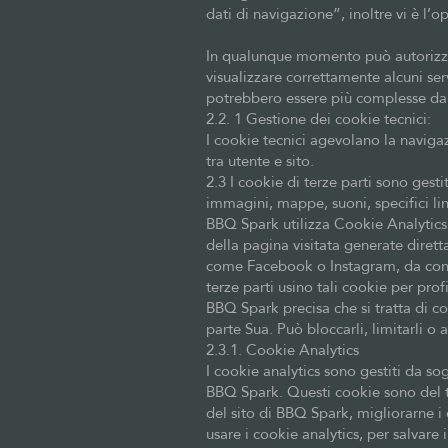
dati di navigazione”, inoltre vi è l’o
In qualunque momento può autorizzar
visualizzare correttamente alcuni ser
potrebbero essere più complesse da 
2.2. 1 Gestione dei cookie tecnici:
I cookie tecnici agevolano la navigaz
tra utente e sito.
2.3 I cookie di terze parti sono ges
immagini, mappe, suoni, specifici lin
BBQ Spark utilizza Cookie Analytics; è
della pagina visitata generate dirett
come Facebook o Instagram, da condivid
terze parti usino tali cookie per prof
BBQ Spark precisa che si tratta di co
parte Sua. Può bloccarli, limitarli o
2.3.1. Cookie Analytics
I cookie analytics sono gestiti da sog
BBQ Spark. Questi cookie sono del tut
del sito di BBQ Spark, migliorarne i
usare i cookie analytics, per salvar