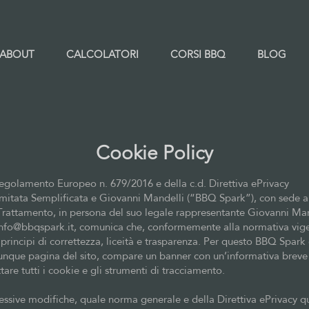
ABOUT
CALCOLATORI
CORSI BBQ
BLOG
Cookie Policy
Regolamento Europeo n. 679/2016 e della c.d. Direttiva ePrivacy
imitata Semplificata e Giovanni Mandelli (“BBQ Spark”), con sede a 
el Trattamento, in persona del suo legale rappresentante Giovanni Ma
info@bbqspark.it
, comunica che, conformemente alla normativa vige
 principi di correttezza, liceità e trasparenza. Per questo BBQ Spark
unque pagina del sito, compare un banner con un’informativa breve e
are tutti i cookie e gli strumenti di tracciamento.
cessive modifiche, quale norma generale e della Direttiva ePrivacy q