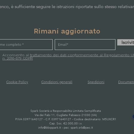
enco, è sufficiente seguire le istruzioni riportate sullo stesso relati
Rimani aggiornato
Iscrivit
Acconsento al
trattamento dei dati conformemente al Regolamento U
n. 2016-679 GDPR
Cookie Policy
Condizioni generali
Spedizioni
Document
Spark Società a Responsabilità Limitata Semplificata
Via dei Fabi 11, Cugliate Fabiasco 21030 (VA)
P.IVA 03971640127 - C.F. 03971640127 - Codice destinatario: M5UXCR1
Cap. Soc. €2.000,00 i.v.
info@bbqspark.it -
pec: spark.srls@pec.it