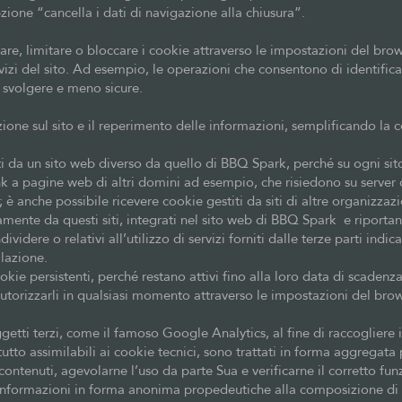
pzione “cancella i dati di navigazione alla chiusura”.
e, limitare o bloccare i cookie attraverso le impostazioni del bro
vizi del sito. Ad esempio, le operazioni che consentono di identific
svolgere e meno sicure.
ione sul sito e il reperimento delle informazioni, semplificando la c
titi da un sito web diverso da quello di BBQ Spark, perché su ogni s
k a pagine web di altri domini ad esempio, che risiedono su server di
 anche possibile ricevere cookie gestiti da siti di altre organizzazio
amente da questi siti, integrati nel sito web di BBQ Spark e riportan
ere o relativi all’utilizzo di servizi forniti dalle terze parti indica
ilazione.
okie persistenti, perché restano attivi fino alla loro data di scaden
 autorizzarli in qualsiasi momento attraverso le impostazioni del brow
getti terzi, come il famoso Google Analytics, al fine di raccogliere i
to assimilabili ai cookie tecnici, sono trattati in forma aggregata 
 contenuti, agevolarne l’uso da parte Sua e verificarne il corretto f
e informazioni in forma anonima propedeutiche alla composizione di r