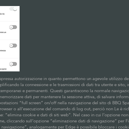
espressa autorizzazione in quanto permettono un agevole utilizzo del
lificando la connessione e le trasmissioni di dati tra utente e sito;
 temporanei e permanenti. Questi garantiscono la normale navigazio
morizzare dati per mantenere la sessione attiva, di salvare informa
postazioni “full screen” on/off nella navigazione del sito di BBQ Sp
owser o all’esecuzione del comando di log out, perciò non Le è ric
: “elimina cookie e dati di siti web”. Nel caso in cui l’opzione non s
ne, cliccando sull’opzione “eliminazione dati di navigazione” per F
 di navigazione”, analogamente per Edge è possibile bloccare i cookie