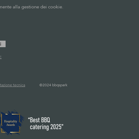
vamente alla gestione dei cookie.
i
E
©
2024 bbqspark
azione tecnica