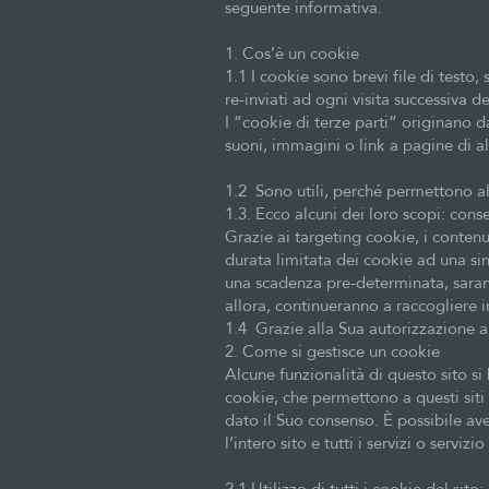
seguente informativa.
1. Cos’è un cookie
1.1 I cookie sono brevi file di testo
re-inviati ad ogni visita successiva de
I “cookie di terze parti” originano 
suoni, immagini o link a pagine di al
1.2 Sono utili, perché permettono al 
1.3. Ecco alcuni dei loro scopi: conse
Grazie ai targeting cookie, i contenuti
durata limitata dei cookie ad una si
una scadenza pre-determinata, sarann
allora, continueranno a raccogliere i
1.4 Grazie alla Sua autorizzazione a
2. Come si gestisce un cookie
Alcune funzionalità di questo sito si 
cookie, che permettono a questi siti
dato il Suo consenso. È possibile aver
l’intero sito e tutti i servizi o servizio
2.1 Utilizzo di tutti i cookie del sito: