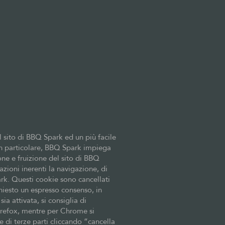
 sito di BBQ Spark ed un più facile
 in particolare, BBQ Spark impiega
ne e fruizione del sito di BBQ
zioni inerenti la navigazione, di
ark. Questi cookie sono cancellati
hiesto un espresso consenso, in
ia attivata, si consiglia di
irefox, mentre per Chrome si
 di terze parti cliccando “cancella