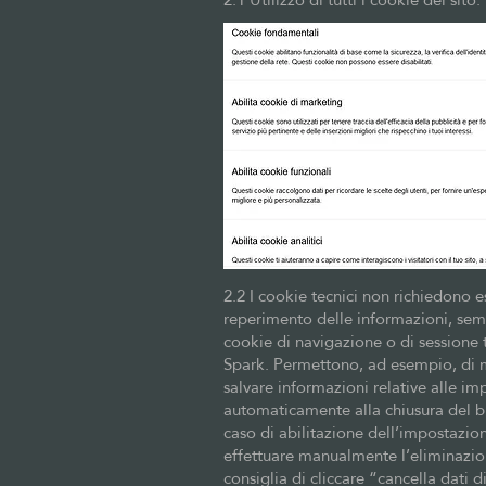
2.2 I cookie tecnici non richiedono 
reperimento delle informazioni, semp
cookie di navigazione o di sessione
Spark. Permettono, ad esempio, di me
salvare informazioni relative alle im
automaticamente alla chiusura del br
caso di abilitazione dell’impostazione
effettuare manualmente l’eliminazio
consiglia di cliccare “cancella dati