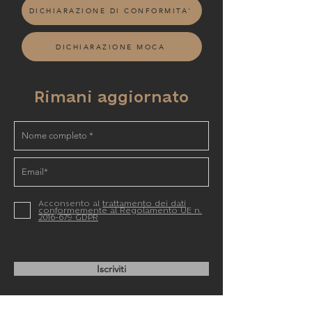
DICHIARAZIONE DI CONFORMITA'
DICHIARAZIONE MOCA
Rimani aggiornato
Acconsento al
trattamento dei dati
conformemente al Regolamento UE n.
2016-679 GDPR
Iscriviti