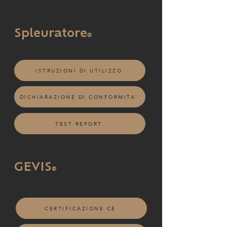
Spleuratore
®
ISTRUZIONI DI UTILIZZO
DICHIARAZIONE DI CONFORMITA'
TEST REPORT
GEVIS
®
CERTIFICAZIONE CE