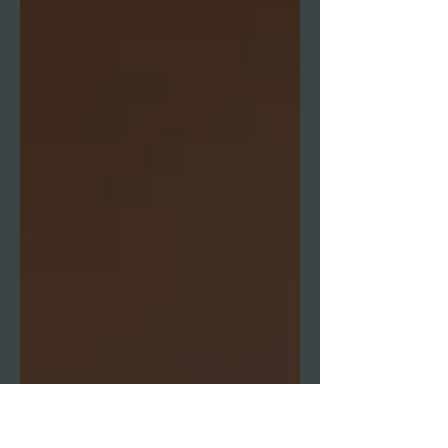
Tempo di lettura: 3 min
La "Salamella Ignorante"
di BBQ Olymipic