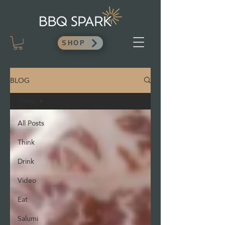
SHOP
BLOG
Think
All Posts
Think
Drink
Video
Eat
Salumi