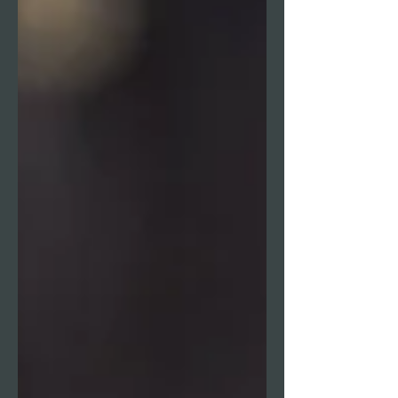
consigli pratici e tecniche
sicure