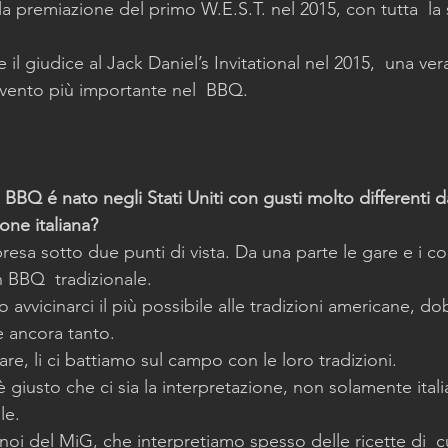
a premiazione del primo W.E.S.T. nel 2015, con tutta  la
are il giudice al Jack Daniel’s Invitational nel 2015,  una ve
’evento più importante nel  BBQ.
BBQ é nato negli Stati Uniti con gusti molto differenti da
one italiana?
esa sotto due punti di vista. Da una parte le gare e i con
 BBQ  tradizionale.
avvicinarci il più possibile alle tradizioni americane, d
e ancora tanto. 
e, li ci battiamo sul campo con le loro tradizioni.
è giusto che ci sia la interpretazione, non solamente ital
le.
noi del MiG, che interpretiamo spesso delle ricette di  c