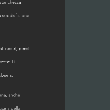
 stanchezza 
ra soddisfazione 
i  nostri, pensi 
test. Li 
obbiamo 
iana, anche 
ucina della 