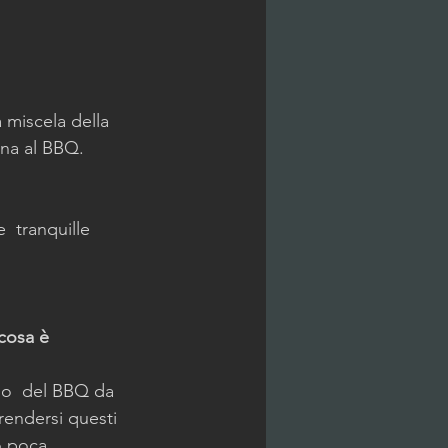
 miscela della 
cina al BBQ.
 tranquille 
cosa è 
rlo  del BBQ da 
rendersi questi 
o poca 