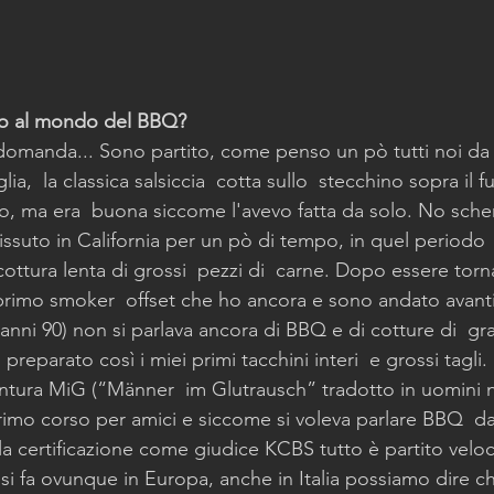
ato al mondo del BBQ?
domanda... Sono partito, come penso un pò tutti noi da 
a,  la classica salsiccia  cotta sullo  stecchino sopra il f
rno, ma era  buona siccome l'avevo fatta da solo. No scher
vissuto in California per un pò di tempo, in quel periodo
 cottura lenta di grossi  pezzi di  carne. Dopo essere tor
 primo smoker  offset che ho ancora e sono andato avanti
 anni 90) non si parlava ancora di BBQ e di cotture di  gr
reparato così i miei primi tacchini interi  e grossi tagli. 
entura MiG (“Männer  im Glutrausch” tradotto in uomini n
primo corso per amici e siccome si voleva parlare BBQ  da 
a certificazione come giudice KCBS tutto è partito vel
i fa ovunque in Europa, anche in Italia possiamo dire c