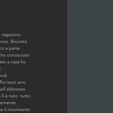
 ragazzino. 
uoco. Bruciata 
zi a parte.
  ho conosciuto 
nato a casa ho 
.
andi 
Poi tanti anni 
ell’ebbrezza 
li è nato  tutto.
ocemente.
he il movimento 