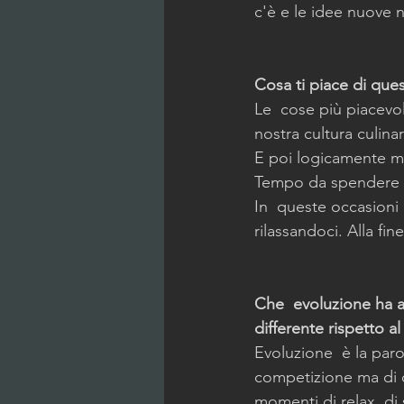
c'è e le idee nuove
Cosa ti piace di qu
Le  cose più piacevol
nostra cultura culinar
E poi logicamente mi
Tempo da spendere co
In  queste occasioni
rilassandoci. Alla fin
Che  evoluzione ha av
differente rispetto 
Evoluzione  è la paro
competizione ma di q
momenti di relax, di 