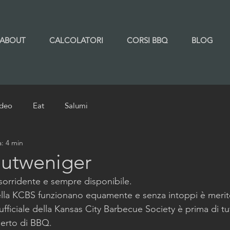
ABOUT
CALCOLATORI
CORSI BBQ
BLOG
ideo
Eat
Salumi
a: 4 min
utweniger
orridente e sempre disponibile.
lla KCBS funzionano equamente e senza intoppi è merito
ufficiale della Kansas City Barbecue Society è prima di t
erto di BBQ.