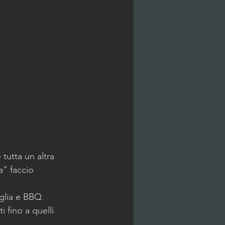
tutta un altra 
a" faccio 
iglia e BBQ 
i fino a quelli 