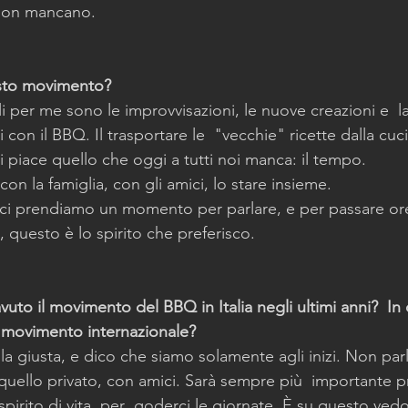
 non mancano.
esto movimento?
i per me sono le improvvisazioni, le nuove creazioni e  la
i con il BBQ. Il trasportare le  "vecchie" ricette dalla cu
 piace quello che oggi a tutti noi manca: il tempo.
n la famiglia, con gli amici, lo stare insieme.
 ci prendiamo un momento per parlare, e per passare ore 
e, questo è lo spirito che preferisco.
uto il movimento del BBQ in Italia negli ultimi anni?  In 
al movimento internazionale?
la giusta, e dico che siamo solamente agli inizi. Non pa
uello privato, con amici. Sarà sempre più  importante p
spirito di vita, per  goderci le giornate. È su questo ved