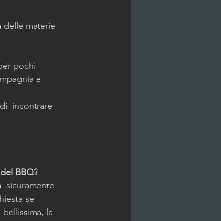
à delle materie 
per pochi 
ompagnia e 
di  incontrare 
o del BBQ?
a  sicuramente 
hiesta se 
bellissima, la  