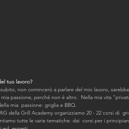
del tuo lavoro?
subito, non comincerò a parlare del mio lavoro, sarebbe 
 mia passione, perché non è altro.  Nella mia vita "privat
 della mia  passione: griglia e BBQ.
iG della Grill Academy organizziamo 20 - 22 corsi di  gr
tiamo tutte le varie tematiche: dai  corsi per i principiant
i ed  esperti.