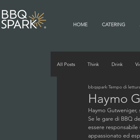
HOME
CATERING
All Posts
Think
Drink
V
bbqspark
Tempo di lettur
Haymo G
Haymo Gutweniger, s
Se le gare di BBQ de
essere responsabile 
appassionato ed esp