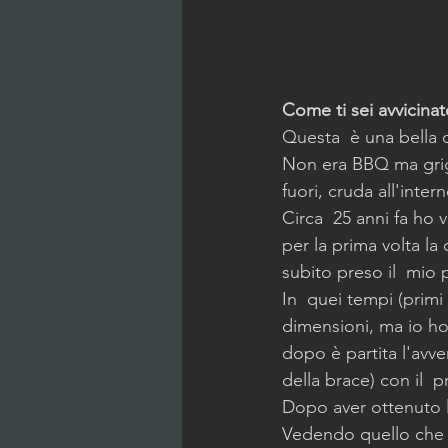
Come ti sei avvicin
Questa  è una bella 
Non era BBQ ma grigli
fuori, cruda all'inte
Circa  25 anni fa ho 
per la prima volta la
subito preso il  mio
In  quei tempi (primi
dimensioni, ma io ho p
dopo è partita l'avv
della brace) con il  
Dopo aver ottenuto l
Vedendo quello che s