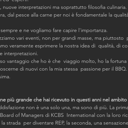
nuove interpretazioni ma soprattutto filosofia culinaria.
dura, dal pesce alla carne per noi è fondamentale la qualit
sempre e ne vogliamo fare capire l'importanza.
izziamo vari eventi, non per grandi masse, ma piuttosto  
amo veramente esprimere la nostra idea di  qualità, di c
 interpretazioni.
sso vantaggio che ho è che  viaggio molto, ho la fortuna 
noscerne di nuovi con la mia stessa  passione per il BBQ.
sima.
one più grande che hai ricevuto in questi anni nel ambit
ddisfazione non è una solo una, ma sono di più. La prim
l Board of Managers di KCBS  International con la loro ric
la strada  per diventare REP, la seconda, una sensazione 