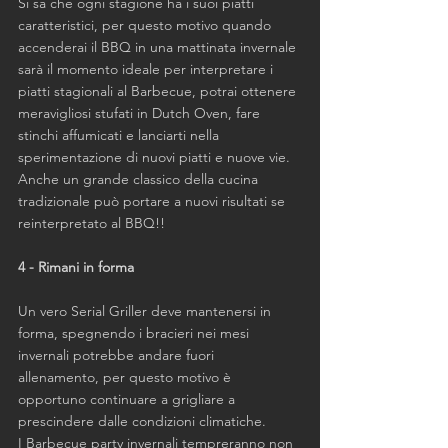
Si sa che ogni stagione ha i suoi piatti 
caratteristici, per questo motivo quando 
accenderai il BBQ in una mattinata invernale 
sarà il momento ideale per interpretare i 
piatti stagionali al Barbecue, potrai ottenere 
meravigliosi stufati in Dutch Oven, fare 
stinchi affumicati e lanciarti nella 
sperimentazione di nuovi piatti e nuove vie.
Anche un grande classico della cucina 
tradizionale può portare a nuovi risultati se 
reinterpretato al BBQ!!
4 - Rimani in forma 
Un vero Serial Griller deve mantenersi in 
forma, spegnendo i bracieri nei mesi 
invernali potrebbe andare fuori 
allenamento, per questo motivo è 
opportuno continuare a grigliare a 
prescindere dalle condizioni climatiche.
I Barbecue party invernali tempreranno non 