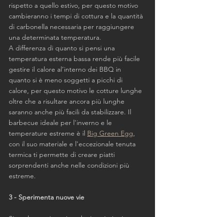
rispetto a quello estivo, per questo motivo 
cambieranno i tempi di cottura e la quantità 
di carbonella necessaria per raggiungere 
una determinata temperatura.
A differenza di quanto si pensi una 
temperatura esterna bassa rende più facile 
gestire il calore al’interno dei BBQ in 
quanto si è meno soggetti a picchi di 
calore, per questo motivo le cotture lunghe 
oltre che a risultare ancora più lunghe 
saranno anche più facili da stabilizzare. Il 
barbecue ideale per l'inverno e le 
temperature estreme è il 
Big Green Egg
, 
con il suo materiale e l'eccezionale tenuta 
termica ti permette di creare piatti 
sorprendenti anche nelle condizioni più 
estreme.
3 - Sperimenta nuove vie 