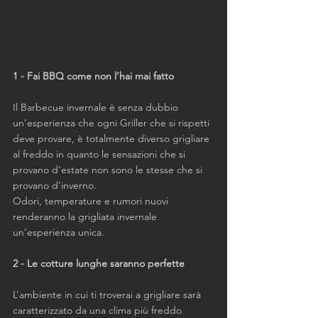
1 - Fai BBQ come non l’hai mai fatto 
Il Barbecue invernale è senza dubbio 
un’esperienza che ogni Griller che si rispetti 
deve provare, è totalmente diverso grigliare 
al freddo in quanto le sensazioni che si 
provano d’estate non sono le stesse che si 
provano d’inverno.
Odori, temperature e rumori nuovi 
renderanno la grigliata invernale 
un’esperienza unica.
2 - Le cotture lunghe saranno perfette 
L’ambiente in cui ti troverai a grigliare sarà 
caratterizzato da una clima più freddo 