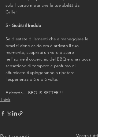
solo il corpo ma anche le tue abilità da 
Griller!
5 - Goditi il freddo
Se d’estate di lamenti che a maneggiare le 
braci ti viene caldo ora è arrivato il tuo 
momento, scoprirai un vero piacere 
nell’aprire il coperchio del BBQ e una nuova 
sensazione di tempore e profumo di 
affumicato ti spingeranno a ripetere 
l’esperienza più e più volte.
E ricorda… BBQ IS BETTER!!!
Think
Mostra tutti
Post recenti