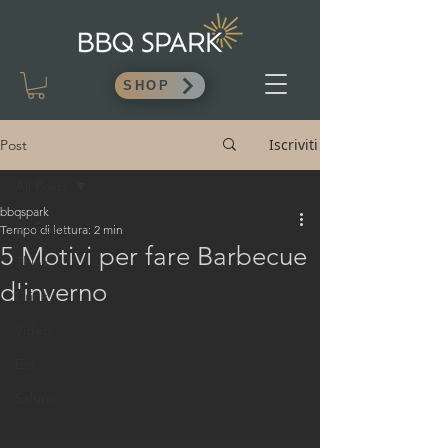
SHOP
Iscriviti
Post
All Posts
bbqspark
All Posts
Tempo di lettura: 2 min
5 Motivi per fare Barbecue
Think
d'inverno
Drink
Video
Eat
Salumi