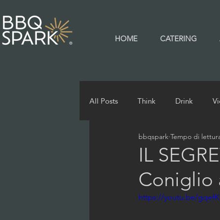
HOME
CATERING
All Posts
Think
Drink
V
bbqspark
Tempo di lettur
IL SEGR
Coniglio 
https://youtu.be/gqef