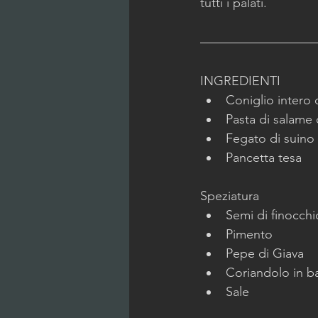
tutti i palati.
INGREDIENTI
Coniglio intero 
Pasta di salame o
Fegato di suino 
Pancetta tesa
Speziatura
Semi di finocchi
Pimento
Pepe di Giava 
Coriandolo in b
Sale