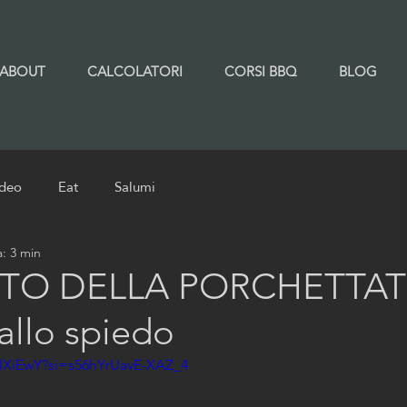
ABOUT
CALCOLATORI
CORSI BBQ
BLOG
ideo
Eat
Salumi
a: 3 min
ETO DELLA PORCHETTAT
allo spiedo
KlXiEwY?si=s56hYrUavE-XAZ_4