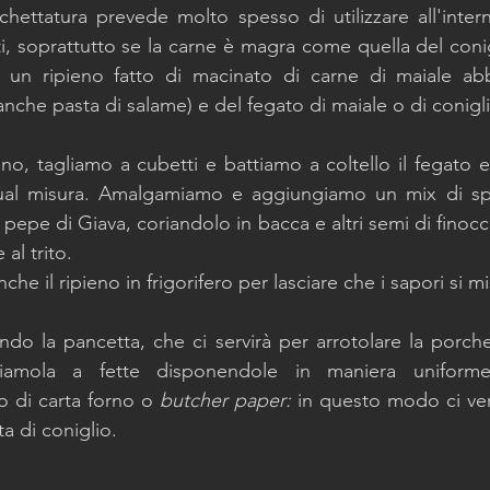
chettatura prevede molto spesso di utilizzare all'intern
ti, soprattutto se la carne è magra come quella del coni
 un ripieno fatto di macinato di carne di maiale abb
nche pasta di salame) e del fegato di maiale o di conigli
eno, tagliamo a cubetti e battiamo a coltello il fegato 
gual misura. Amalgamiamo e aggiungiamo un mix di spe
epe di Giava, coriandolo in bacca e altri semi di finocchi
al trito.
he il ripieno in frigorifero per lasciare che i sapori si m
o la pancetta, che ci servirà per arrotolare la porchet
tagliamola a fette disponendole in maniera uniforme
o di carta forno o 
butcher paper: 
in questo modo ci ver
a di coniglio. 