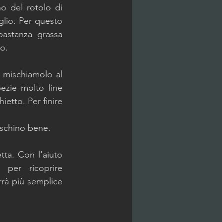
o del rotolo di 
glio. Per questo 
astanza grassa 
o. 
e mischiamolo al 
zie molto fine 
etto. Per finire 
ischino bene. 
ta. Con l'aiuto 
 per ricoprire 
rà più semplice 