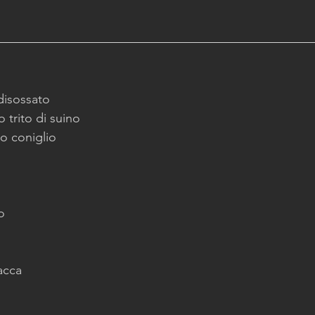
disossato
 trito di suino
o coniglio
o
acca