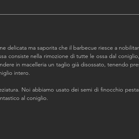
rne delicata ma saporita che il barbecue riesce a nobilit
a consiste nella rimozione di tutte le ossa dal coniglio,
ndere in macelleria un taglio già disossato, tenendo pre
niglio intero. 
peziatura. Noi abbiamo usato dei semi di finocchio pestat
tastico al coniglio.