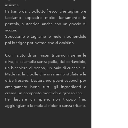
insieme. 
Partiamo dal cipollotto fresco, che tagliamo e 
facciamo appassire molto lentamente in 
pentola, aiutandoci anche con un goccio di 
acqua.
Sbucciamo e tagliamo le mele, riponendole 
poi in frigor per evitare che si ossidino.
Con l'aiuto di un mixer tritiamo insieme le 
olive, le salamelle senza pelle, del coriandolo, 
un bicchiere di panna, un paio di cucchiai di 
Madeira, le cipolle che si saranno stufate e le 
erbe fresche. Basteranno pochi secondi per 
amalgamare bene tutti gli ingredienti e 
creare un composto morbido e grossolano. 
Per lasciare un ripieno non troppo fine, 
aggiungiamo le mele al ripieno senza tritarle. 