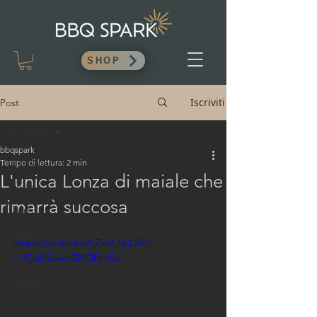
SHOP
Iscriviti
Post
All Posts
bbqspark
All Posts
Tempo di lettura: 2 min
L'unica Lonza di maiale che
Think
rimarrà succosa
Drink
Video
https://youtu.be/hZintU0nL2A?
Eat
si=CciUSswmZMDDrrGz
Salumi