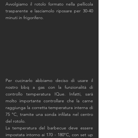
Avvolgiamo il rotolo formato nella pellicola 
trasparente e lasciamolo riposare per 30-40  
minuti in frigorifero.
Per cucinarlo abbiamo deciso di usare il 
nostro bbq a gas con la funzionalità di 
controllo temperatura IQue. Infatti, sarà 
molto importante controllare che la carne 
raggiunga la corretta temperatura interna di 
75 °C, tramite una sonda infilata nel centro 
del rotolo.
La temperatura del barbecue deve essere 
impostata intorno ai 170 - 180°C, con set up 