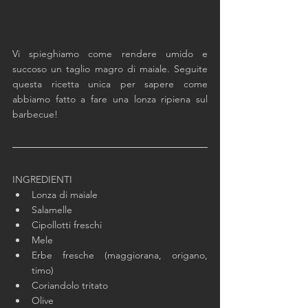
Vi spieghiamo come rendere umido e 
succoso un taglio magro di maiale. Seguite 
questa ricetta unica per sapere come 
abbiamo fatto a fare una lonza ripiena sul 
barbecue!
INGREDIENTI
Lonza di maiale
Salamelle
Cipollotti freschi
Mele
Erbe fresche (maggiorana, origano, 
timo)
Coriandolo tritato
Olive