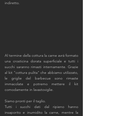
indiretto. 
Al termine della cottura la carne avrà formato 
una crosticina dorata superficiale e tutti i 
succhi saranno rimasti internamente. Grazie 
al kit "cottura pulita" che abbiamo utilizzato, 
le griglie del barbecue sono rimaste 
immacolate e potremo mettere il kit 
comodamente in lavastoviglie. 
Siamo pronti per il taglio.
Tutti i succhi dati dal ripieno hanno 
insaporito e inumidito la carne, mentre la 