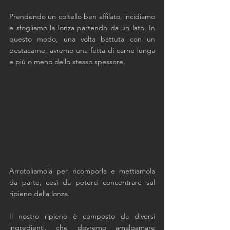
Prendendo un coltello ben affilato, incidiamo 
e sfogliamo la lonza partendo da un lato. In 
questo modo, una volta battuta con un 
pestacarne, avremo una fetta di carne lunga 
e più o meno dello stesso spessore.
Arrotoliamola per ricomporla e mettiamola 
da parte, così da poterci concentrare sul 
ripieno della lonza. 
Il nostro ripieno è composto da diversi 
ingredienti, che dovremo amalgamare 