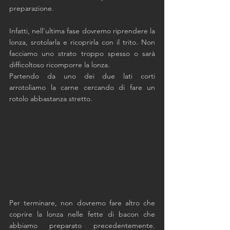
preparazione.
Infatti, nell'ultima fase dovremo riprendere la 
lonza, srotolarla e ricoprirla con il trito. Non 
facciamo uno strato troppo spesso o sarà 
difficoltoso ricomporre la lonza. 
Partendo da uno dei due lati corti 
arrotoliamo la carne cercando di fare un 
rotolo abbastanza stretto.
Per terminare, non dovremo fare altro che 
coprire la lonza nelle fette di bacon che 
abbiamo preparato precedentemente. 