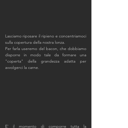
Lasciamo riposare il ripieno e concentriamoci 
sulla copertura della nostra lonza. 
Per farla useremo del bacon, che dobbiamo 
disporre in modo tale da formare una 
"coperta" della grandezza adatta per 
avvolgerci la carne.
E' il momento di comporre tutta la 