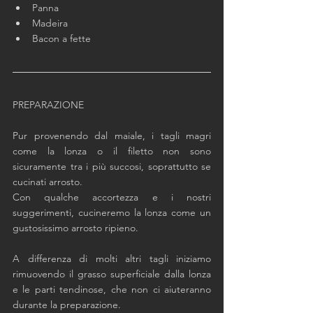
Panna
Madeira
Bacon a fette
PREPARAZIONE
Pur provenendo dal maiale, i tagli magri 
come la lonza o il filetto non sono 
sicuramente tra i più succosi, soprattutto se 
cucinati arrosto. 
Con qualche accortezza e i nostri 
suggerimenti, cucineremo la lonza come un 
gustosissimo arrosto ripieno. 
A differenza di molti altri tagli iniziamo 
rimuovendo il grasso superficiale dalla lonza 
e le parti tendinose, che non ci aiuteranno 
durante la preparazione. 