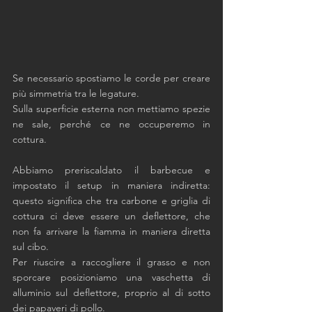
Se necessario spostiamo le corde per creare 
più simmetria tra le legature. 
Sulla superficie esterna non mettiamo spezie 
ne sale, perché ce ne occuperemo in 
cottura. 
Abbiamo preriscaldato il barbecue e 
impostato il setup in maniera indiretta: 
questo significa che tra carbone e griglia di 
cottura ci deve essere un deflettore, che 
non fa arrivare la fiamma in maniera diretta 
sul cibo. 
Per riuscire a raccogliere il grasso e non 
sporcare posizioniamo una vaschetta di 
alluminio sul deflettore, proprio al di sotto 
dei papaveri di pollo. 