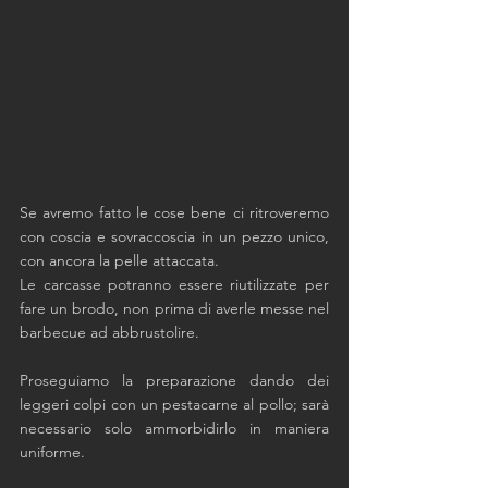
Se avremo fatto le cose bene ci ritroveremo 
con coscia e sovraccoscia in un pezzo unico, 
con ancora la pelle attaccata. 
Le carcasse potranno essere riutilizzate per 
fare un brodo, non prima di averle messe nel 
barbecue ad abbrustolire. 
Proseguiamo la preparazione dando dei 
leggeri colpi con un pestacarne al pollo; sarà 
necessario solo ammorbidirlo in maniera 
uniforme.