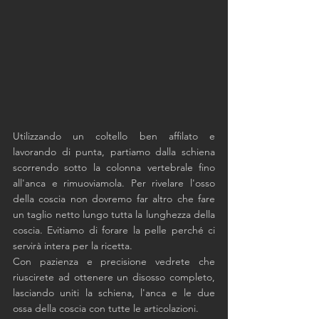
Utilizzando un coltello ben affilato e 
lavorando di punta, partiamo dalla schiena 
scorrendo sotto la colonna vertebrale fino 
all'anca e rimuoviamola. Per rivelare l'osso 
della coscia non dovremo far altro che fare 
un taglio netto lungo tutta la lunghezza della 
coscia. Evitiamo di forare la pelle perché ci 
servirà intera per la ricetta.
Con pazienza e precisione vedrete che 
riuscirete ad ottenere un disosso completo, 
lasciando uniti la schiena, l'anca e le due 
ossa della coscia con tutte le articolazioni. 