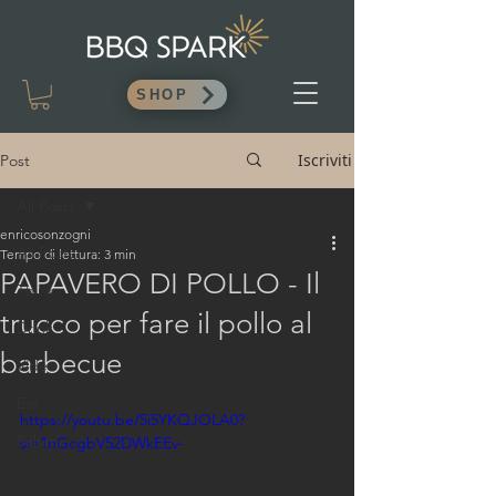
SHOP
Iscriviti
Post
All Posts
enricosonzogni
All Posts
Tempo di lettura: 3 min
PAPAVERO DI POLLO - Il
Think
trucco per fare il pollo al
Drink
barbecue
Video
Eat
https://youtu.be/5i5YKQJOLA0?
Salumi
si=1nGcgbV52DWkEEv-