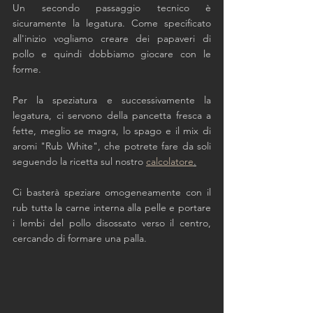
Un secondo passaggio tecnico è 
sicuramente la legatura. Come specificato 
all'inizio vogliamo creare dei papaveri di 
pollo e quindi dobbiamo giocare con le 
forme. 
Per la speziatura e successivamente la 
legatura, ci servono della pancetta fresca a 
fette, meglio se magra, lo spago e il mix di 
aromi "Rub White", che potrete fare da soli 
seguendo la ricetta sul nostro 
calcolatore
.
Ci basterà speziare omogeneamente con il 
rub tutta la carne interna alla pelle e portare 
i lembi del pollo disossato verso il centro, 
cercando di formare una palla. 