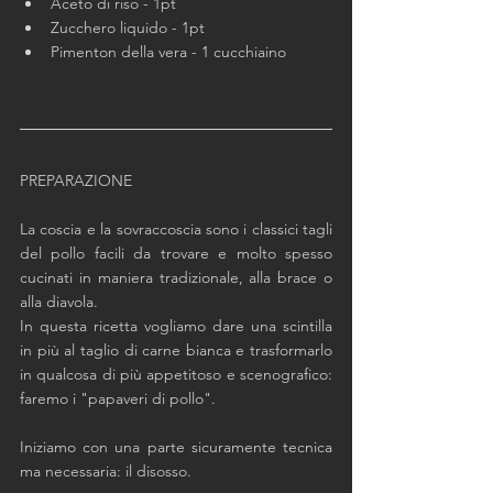
Aceto di riso - 1pt
Zucchero liquido - 1pt
Pimenton della vera - 1 cucchiaino
PREPARAZIONE
La coscia e la sovraccoscia sono i classici tagli 
del pollo facili da trovare e molto spesso 
cucinati in maniera tradizionale, alla brace o 
alla diavola. 
In questa ricetta vogliamo dare una scintilla 
in più al taglio di carne bianca e trasformarlo 
in qualcosa di più appetitoso e scenografico: 
faremo i "papaveri di pollo".
Iniziamo con una parte sicuramente tecnica 
ma necessaria: il disosso. 