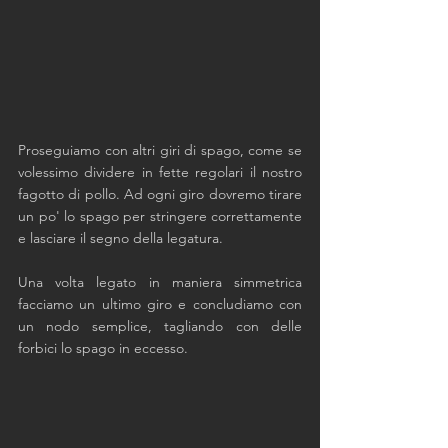
Proseguiamo con altri giri di spago, come se 
volessimo dividere in fette regolari il nostro 
fagotto di pollo. Ad ogni giro dovremo tirare 
un po' lo spago per stringere correttamente 
e lasciare il segno della legatura. 
Una volta legato in maniera simmetrica 
facciamo un ultimo giro e concludiamo con 
un nodo semplice, tagliando con delle 
forbici lo spago in eccesso. 