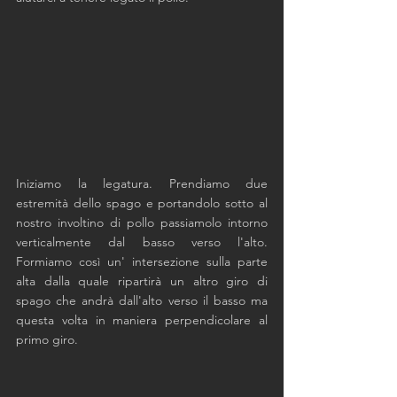
Iniziamo la legatura. Prendiamo due 
estremità dello spago e portandolo sotto al 
nostro involtino di pollo passiamolo intorno 
verticalmente dal basso verso l'alto. 
Formiamo così un' intersezione sulla parte 
alta dalla quale ripartirà un altro giro di 
spago che andrà dall'alto verso il basso ma 
questa volta in maniera perpendicolare al 
primo giro. 