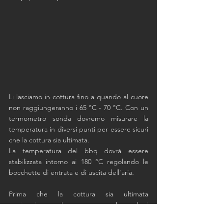
Li lasciamo in cottura fino a quando al cuore 
non raggiungeranno i 65 °C - 70 °C. Con un 
termometro sonda dovremo misurare la 
temperatura in diversi punti per essere sicuri 
che la cottura sia ultimata. 
La temperatura del bbq dovrà essere 
stabilizzata intorno ai 180 °C regolando le 
bocchette di entrata e di uscita dell'aria. 
Prima che la cottura sia ultimata 
aggiungiamo colore e sapore glassando i 
papaveri di pollo.