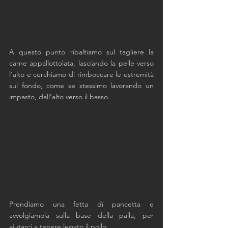
A questo punto ribaltiamo sul tagliere la 
carne appallottolata, lasciando la pelle verso 
l'alto e cerchiamo di rimboccare le estremità 
sul fondo, come se stessimo lavorando un 
impasto, dall'alto verso il basso.
Prendiamo una fetta di pancetta e 
avvolgiamola sulla base della palla, per 
aiutarci a tenere legato il pollo. 