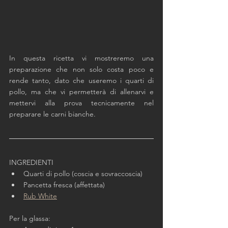
In questa ricetta vi mostreremo una 
preparazione che non solo costa poco e 
rende tanto, dato che useremo i quarti di 
pollo, ma che vi permetterà di allenarvi e 
mettervi alla prova tecnicamente nel 
preparare le carni bianche. 
INGREDIENTI
Quarti di pollo (coscia e sovraccoscia)
Pancetta fresca (affettata)
Rub White
Per la glassa: