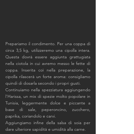
Prepariamo il condimento. Per una coppa di 
circa 3,5 kg, utilizzeremo una cipolla intera. 
Questa dovrà essere aggiunta grattugiata 
nella ciotola in cui avremo messo le fette di 
coppa. Inserita coì nella preparazione, la 
cipolla rilascerà un forte aroma: consigliamo 
quindi di dosarla secondo i propri gusti. 
Continuiamo nella spezziatura aggiungendo 
l'Harissa, un mix di spezie molto popolare in 
Tunisia, leggermente dolce e piccante a 
base di sale, peperoncino, zucchero, 
paprika, coriandolo e carvi.
Aggiungiamo infine della salsa di soia per 
dare ulteriore sapidità e umidità alla carne. 