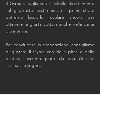
Il Gyros si taglia con il coltello direttamente 
sul girarrosto, così rimosso il primo strato 
potremo lasciarlo rosolare ancora per 
ottenere la giusta cottura anche nella parte 
più interna.
Per concludere la preparazione, consigliamo 
di gustare il Gyros con delle pitas o delle 
piadine, accompagnate da una delicata 
salsina allo yogurt.
ricette
video
bbq
Gyros
girarrosto
Video
Eat