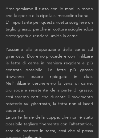
Amalgamiamo il tutto con le mani in modo 
che le spezie e la cipolla si mescolino bene. 
E' importante per questa ricetta scegliere un 
taglio grasso, perché in cottura sciogliendosi 
proteggerà e renderà umida la carne. 
Passiamo alla preparazione della carne sul 
girarrosto. Dovremo procedere con l'infilzare 
le fette di carne in maniera regolare e più 
centrata possibile. Le fette più grosse 
dovranno essere ripiegate in due. 
Nell'infilzarle cercheremo la vena di carne, 
più soda e resistente della parte di grasso: 
così saremo certi che durante il movimento 
rotatorio sul girarrosto, la fetta non si laceri 
cadendo. 
La parte finale della coppa, che non è stato 
possibile tagliare finemente con l'affettatrice, 
sarà da mettere in testa, così che si possa 
cuocere facilmente.