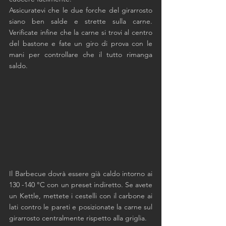
Assicuratevi che le due forche del girarrosto 
siano ben salde e strette sulla carne. 
Verificate infine che la carne si trovi al centro 
del bastone e fate un giro di prova con le 
mani per controllare che il tutto rimanga 
saldo. 
Il Barbecue dovrà essere già caldo intorno ai 
130 -140 °C con un preset indiretto. Se avete 
un Kettle, mettete i cestelli con il carbone ai 
lati contro le pareti e posizionate la carne sul 
girarrosto centralmente rispetto alla griglia. 