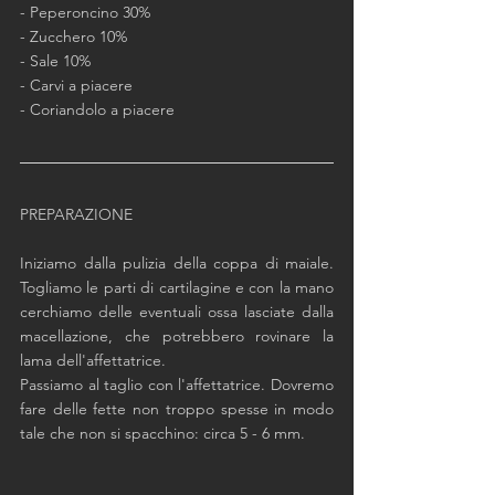
- Peperoncino 30%
- Zucchero 10%
- Sale 10%
- Carvi a piacere	
- Coriandolo a piacere
PREPARAZIONE
Iniziamo dalla pulizia della coppa di maiale. 
Togliamo le parti di cartilagine e con la mano 
cerchiamo delle eventuali ossa lasciate dalla 
macellazione, che potrebbero rovinare la 
lama dell'affettatrice. 
Passiamo al taglio con l'affettatrice. Dovremo 
fare delle fette non troppo spesse in modo 
tale che non si spacchino: circa 5 - 6 mm.