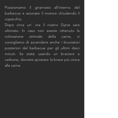
Posizioniamo il girarrosto all'interno del 
barbecue e azionate il motore chiudendo il 
coperchio. 
Dopo circa un' ora il nostro Gyros sarà 
ultimato. In caso non aveste ottenuto la 
colorazione ottimale della carne, vi 
consigliamo di accendere anche i bruciatori 
posteriori del barbecue per gli ultimi dieci 
minuti. Se state usando un braciere a 
carbone, dovrete spostare la brace più vicina 
alla carne. 