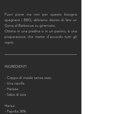
Fuori piove ma non per questo bisogna 
spegnere i BBQ, abbiamo deciso di fare un 
Gyros al Barbecue su girarrosto. 
Ottimo in una piadina o in un panino, è una 
preparazione che mette d'accordo tutti gli 
ospiti.
INGREDIENTI
- Coppa di maiale senza osso
- Una cipolla
- Harissa
- Salsa di soia
Harisa:
- Paprika 30%