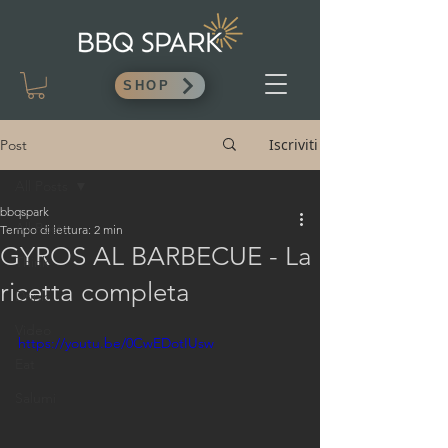
SHOP
Iscriviti
Post
All Posts
bbqspark
All Posts
Tempo di lettura: 2 min
GYROS AL BARBECUE - La
Think
ricetta completa
Drink
Video
https://youtu.be/0CwEDotIUsw
Eat
Salumi