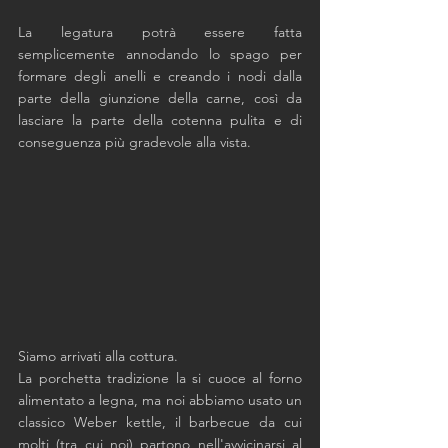
La legatura potrà essere fatta 
semplicemente annodando lo spago per 
formare degli anelli e creando i nodi dalla 
parte della giunzione della carne, così da 
lasciare la parte della cotenna pulita e di 
conseguenza più gradevole alla vista.  
Siamo arrivati alla cottura. 
La porchetta tradizione la si cuoce al forno 
alimentato a legna, ma noi abbiamo usato un 
classico Weber kettle, il barbecue da cui 
molti (tra cui noi) partono nell'avvicinarsi al 