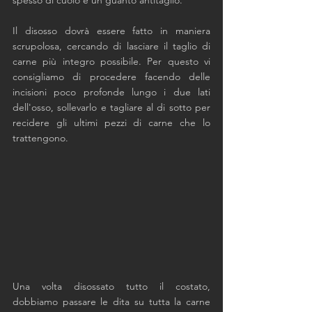
Il disosso dovrà essere fatto in maniera 
scrupolosa, cercando di lasciare il taglio di 
carne più integro possibile. Per questo vi 
consigliamo di procedere facendo delle 
incisioni poco profonde lungo i due lati 
dell'osso, sollevarlo e tagliare al di sotto per 
recidere gli ultimi pezzi di carne che lo 
trattengono. 
Una volta disossato tutto il costato, 
dobbiamo passare le dita su tutta la carne 