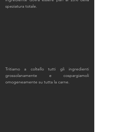
speziatura totale. 
Tritiamo a coltello tutti gli ingredienti 
grossolanamente e cospargiamoli 
omogeneamente su tutta la carne. 