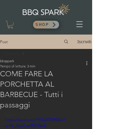
SHOP
Iscriviti
Post
All Posts
bbqspark
All Posts
Tempo di lettura: 3 min
COME FARE LA
Think
PORCHETTA AL
Drink
BARBECUE - Tutti i
Video
passaggi
Eat
Salumi
https://youtu.be/IYQu57NWZao?
si=N_j9ohFoe95VCVb0