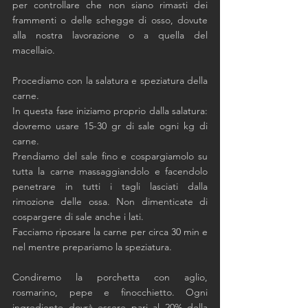
per controllare che non siano rimasti dei 
frammenti o delle schegge di osso, dovute 
alla nostra lavorazione o a quella del 
macellaio. 
Procediamo con la salatura e speziatura della 
carne. 
In questa fase iniziamo proprio dalla salatura: 
dovremo usare 15-30 gr di sale ogni kg di 
carne. 
Prendiamo del sale fino e cospargiamolo su 
tutta la carne massaggiandolo e facendolo 
penetrare in tutti i tagli lasciati dalla 
rimozione delle ossa. Non dimenticate di 
cospargere di sale anche i lati. 
Facciamo riposare la carne per circa 30 min e 
nel mentre prepariamo la speziatura.
Condiremo la porchetta con aglio, 
rosmarino, pepe e finocchietto. Ogni 
ingrediente dovrà essere pari al 20% della 