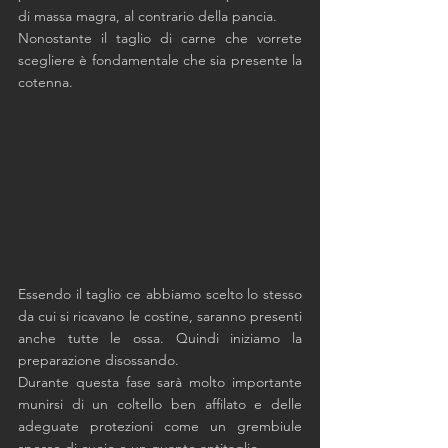
di massa magra, al contrario della pancia.
Nonostante il taglio di carne che vorrete 
scegliere è fondamentale che sia presente la 
cotenna. 
Essendo il taglio ce abbiamo scelto lo stesso 
da cui si ricavano le costine, saranno presenti 
anche tutte le ossa. Quindi iniziamo la 
preparazione disossando.
Durante questa fase sarà molto importante 
munirsi di un coltello ben affilato e delle 
adeguate protezioni come un grembiule 
spesso di cuoio e un guanto antitaglio. 