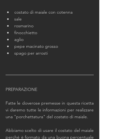
costato di maiale con cotenna 
sale
rosmarino
finocchietto
aglio
pepe macinato grosso
spago per arrosti
PREPARAZIONE
Fatte le doverose premesse in questa ricetta 
vi daremo tutte le informazioni per realizzare 
una "porchettatura" del costato di maiale.
Abbiamo scelto di usare il costato del maiale 
perché è formato da una buona percentuale 