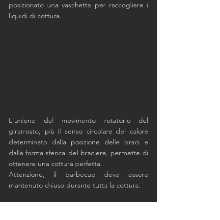
posizionato una vaschetta per raccogliere i 
liquidi di cottura. 
L'unione del movimento rotatorio del 
girarrosto, più il senso circolare del calore 
determinato dalla posizione delle braci e 
dalla forma sferica del braciere, permette di 
ottenere una cottura perfetta. 
Attenzione, il barbecue deve essere 
mantenuto chiuso durante tutta la cottura. 
La temperatura del braciere deve essere 
impostata a  200 °C e ci vorranno almeno 