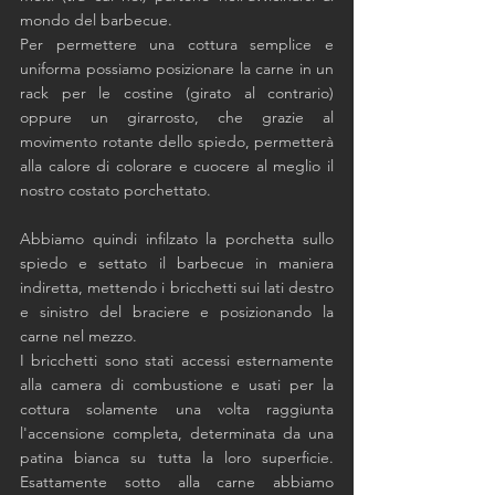
mondo del barbecue. 
Per permettere una cottura semplice e 
uniforma possiamo posizionare la carne in un 
rack per le costine (girato al contrario) 
oppure un girarrosto, che grazie al 
movimento rotante dello spiedo, permetterà 
alla calore di colorare e cuocere al meglio il 
nostro costato porchettato.
Abbiamo quindi infilzato la porchetta sullo 
spiedo e settato il barbecue in maniera 
indiretta, mettendo i bricchetti sui lati destro 
e sinistro del braciere e posizionando la 
carne nel mezzo. 
I bricchetti sono stati accessi esternamente 
alla camera di combustione e usati per la 
cottura solamente una volta raggiunta 
l'accensione completa, determinata da una 
patina bianca su tutta la loro superficie. 
Esattamente sotto alla carne abbiamo 