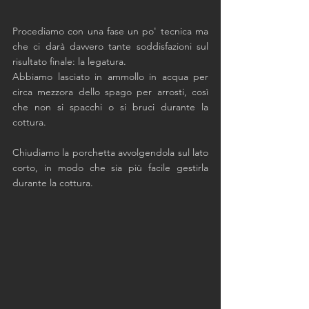
Procediamo con una fase un po' tecnica ma 
che ci darà davvero tante soddisfazioni sul 
risultato finale: la legatura. 
Abbiamo lasciato in ammollo in acqua per 
circa mezzora dello spago per arrosti, così 
che non si spacchi o si bruci durante la 
cottura. 
Chiudiamo la porchetta avvolgendola sul lato 
corto, in modo che sia più facile gestirla 
durante la cottura. 