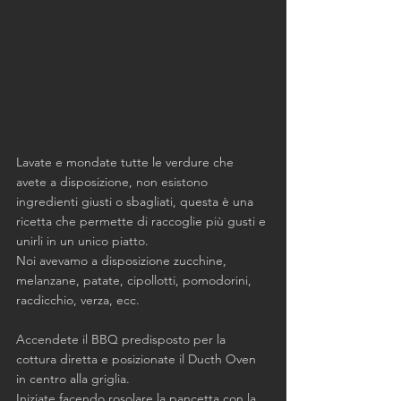
Lavate e mondate tutte le verdure che 
avete a disposizione, non esistono 
ingredienti giusti o sbagliati, questa è una 
ricetta che permette di raccoglie più gusti e 
unirli in un unico piatto.
Noi avevamo a disposizione zucchine, 
melanzane, patate, cipollotti, pomodorini, 
racdicchio, verza, ecc.
Accendete il BBQ predisposto per la 
cottura diretta e posizionate il Ducth Oven 
in centro alla griglia. 
Iniziate facendo rosolare la pancetta con la 