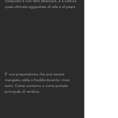
composto e non farlo attaccare, e a cottura 
quasi ultimata aggiustate di sale e di pepe
E' una preparazione che può essere 
mangiata calda o fredda durante i mesi 
estivi. Come contorno o come portate 
principale di verdura. 