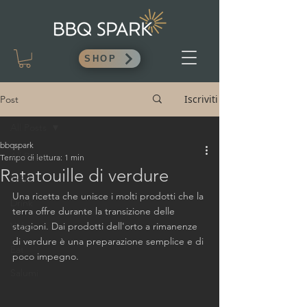
SHOP
Iscriviti
Post
All Posts
bbqspark
All Posts
Tempo di lettura: 1 min
Ratatouille di verdure
Think
Una ricetta che unisce i molti prodotti che la 
Drink
terra offre durante la transizione delle 
Video
stagioni. Dai prodotti dell'orto a rimanenze 
di verdure è una preparazione semplice e di 
Eat
poco impegno.
Salumi