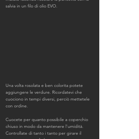
salvia in un filo di olio EVO.
Una volta rosolata e ben colorita potete 
aggiungere le verdure. Ricordatevi che 
cuociono in tempi diversi, perciò mettetele 
con ordine.
Cuocete per quanto possibile a coperchio 
chiuso in modo da mantenere l'umidità. 
Controllate di tanto i tanto per girare il 